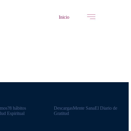
Inicio
omos?
8 hábitos
Descargas
Mente Sana
El Diario de
lud Espiritual
Gratitud