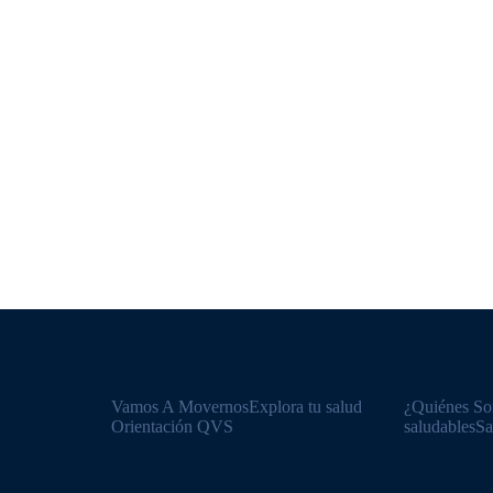
Vamos A Movernos
Explora tu salud​
¿Quiénes S
Orientación QVS
saludables
Sa