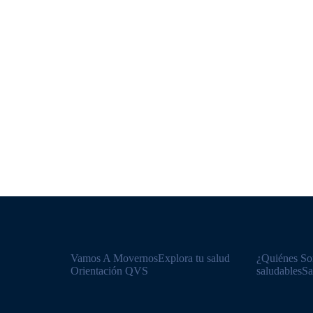
Vamos A Movernos
Explora tu salud​
¿Quiénes S
Orientación QVS
saludables
Sa