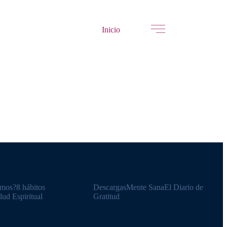
Inicio
omos?
8 hábitos
Descargas
Mente Sana
El Diario de
lud Espiritual
Gratitud