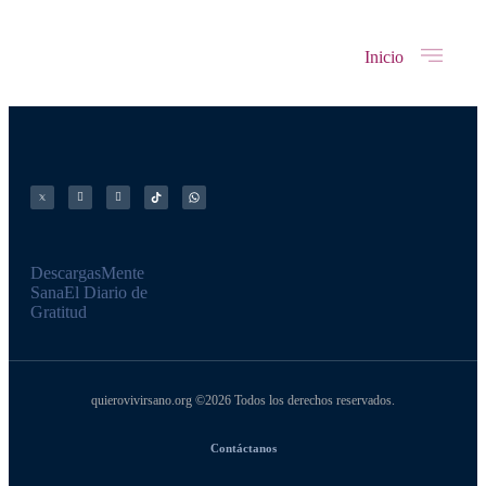
Inicio
Descargas
Mente
Sana
El Diario de
Gratitud
quierovivirsano.org ©2026 Todos los derechos reservados.
Contáctanos