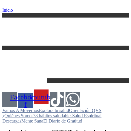
Inicio
Facebook-
Youtube
f
Vamos A Movernos
Explora tu salud​
Orientación QVS
¿Quiénes Somos?
8 hábitos saludables
Salud Espiritual
Descargas
Mente Sana
El Diario de Gratitud